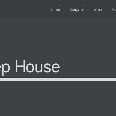
Home
Kamykater
Artists
Mu
p House