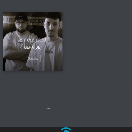
Shreddicted
GERA [DE]
Details